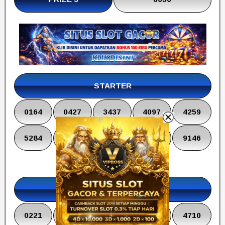
STARTER
0164
0427
3437
4097
4259
5284
6139
7399
7584
9146
CONSOLATION
0221
1138
1747
2834
4710