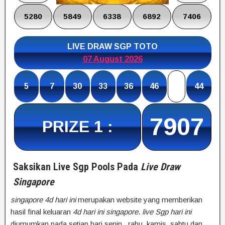
5280
5849
6338
6892
7406
LIVE DRAW SGP TOTO
07 August 2026
5
7
30
33
36
46
44
7907
PRIZE 1 :
Saksikan Live Sgp Pools Pada
Live Draw
Singapore
singapore 4d hari ini
merupakan website yang memberikan
hasil final keluaran
4d hari ini singapore
.
live Sgp hari ini
diumumkan pada setiap hari senin , rabu, kamis, sabtu dan