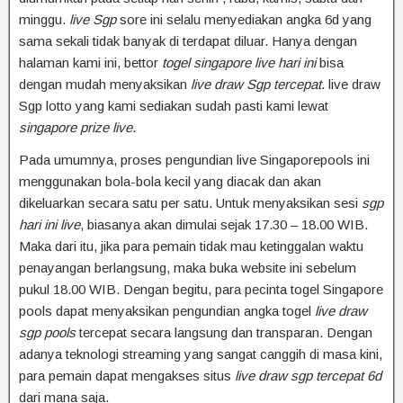
minggu.
live Sgp
sore ini selalu menyediakan angka 6d yang
sama sekali tidak banyak di terdapat diluar. Hanya dengan
halaman kami ini, bettor
togel singapore live hari ini
bisa
dengan mudah menyaksikan
live draw Sgp tercepat
. live draw
Sgp lotto yang kami sediakan sudah pasti kami lewat
singapore prize live
.
Pada umumnya, proses pengundian live Singaporepools ini
menggunakan bola-bola kecil yang diacak dan akan
dikeluarkan secara satu per satu. Untuk menyaksikan sesi
sgp
hari ini live
, biasanya akan dimulai sejak 17.30 – 18.00 WIB.
Maka dari itu, jika para pemain tidak mau ketinggalan waktu
penayangan berlangsung, maka buka website ini sebelum
pukul 18.00 WIB. Dengan begitu, para pecinta togel Singapore
pools dapat menyaksikan pengundian angka togel
live draw
sgp pools
tercepat secara langsung dan transparan. Dengan
adanya teknologi streaming yang sangat canggih di masa kini,
para pemain dapat mengakses situs
live draw sgp tercepat 6d
dari mana saja.