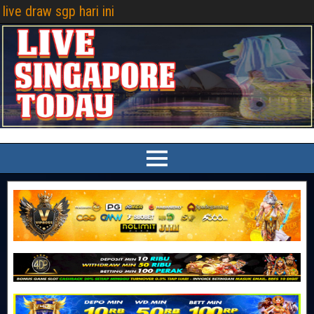
live draw sgp hari ini